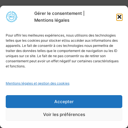
Cette préparation n’a pas besoin d’être lourde. Elle
Gérer le consentement |
Mentions légales
peut se faire par la lecture des informations du
projet, par des échanges avec des personnes déjà
Pour offrir les meilleures expériences, nous utilisons des technologies
parties, ou par une réflexion personnelle : comment
telles que les cookies pour stocker et/ou accéder aux informations des
réagissez-vous quand vous êtes fatigué, quand vous
appareils. Le fait de consentir à ces technologies nous permettra de
traiter des données telles que le comportement de navigation ou les ID
ne comprenez pas, quand vous êtes en désaccord ?
uniques sur ce site. Le fait de ne pas consentir ou de retirer son
Ce sont des questions très concrètes, et elles font
consentement peut avoir un effet négatif sur certaines caractéristiques
et fonctions.
une grande différence dans la façon dont vous
vivrez votre volontariat. À travers ce cadre, SCI
favorise aussi une approche centrée sur l’humain.
Mentions légales et gestion des cookies
Rencontrer, apprendre, grandir dans
Accepter
l’interculturel
Voir les préférences
Dans le volontariat, la rencontre est une réalité qui